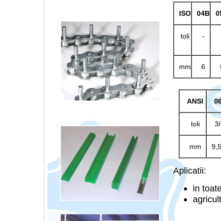
ISO
04B
0
toli
-
mm
6
ANSI
0
toli
3/
mm
9,
Aplicatii:
in toat
agricul